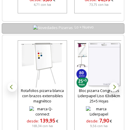
4,71 con Iva
73,75 con Iva
Lo + Nuevo
Rotafolios pizarra blanca
Bloc pizarra Congresos
con brazos extensibles
Liderpapel Liso 63x84cm
magnético
25+5 Hojas
139,95
7,90
desde:
€
desde:
€
169,34 con Iva
9,56 con Iva