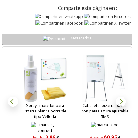
Comparte esta página en :
Destacados
Spray limpiador para
Caballete, pizarra blanca
Pizarra blanca borrable
con patas altura ajustable
tipo Velleda
5MS
3,89
60,95
desde:
€
desde:
€