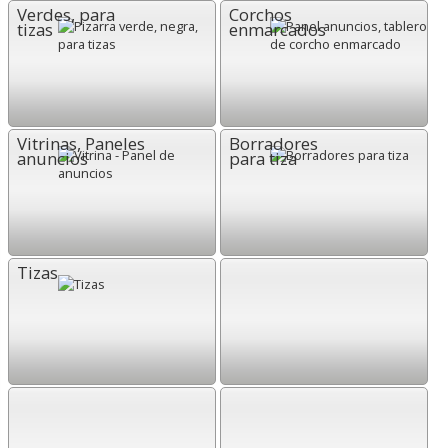
Verdes, para
Corchos
tizas
enmarcados
Vitrinas, Paneles
Borradores
anuncios
para tiza
Tizas