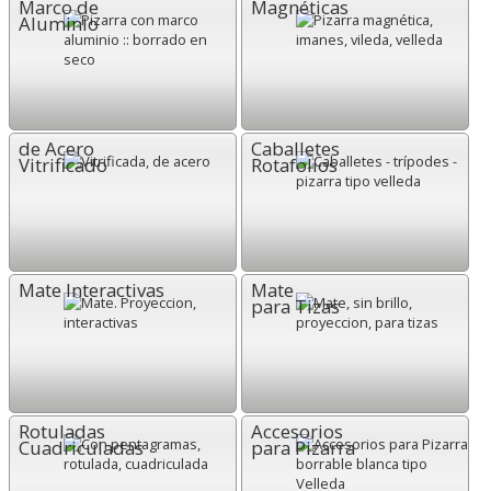
Marco de
Magnéticas
Aluminio
de Acero
Caballetes
Vitrificado
Rotafolios
Mate Interactivas
Mate
para Tizas
Rotuladas
Accesorios
Cuadriculadas
para Pizarra