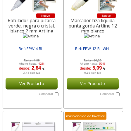
Nuevo
Nuevo
Rotulador para pizarra
Marcador tiza líquida
verde, negra o cristal,
punta gorda Artline 12
blanco 2 mm Artline
mm blanco
Ref: EPW-4-BL
Ref: EPW-12-BL-WH
[ SUREPW-4-BL ]
[ SUREPW-12-BL-WH ]
Tarifa :
4,88
Tarifa :
10,20
Ahorro hasta:
42%
Ahorro hasta:
50%
2,84
5,09
desde:
€
desde:
€
3,44 con Iva
6,16 con Iva
Ver Producto
Ver Producto
Comparar
Comparar
más vendido de Bi-office