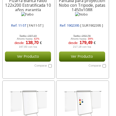
Pizarra Blanca Faibo
Pantalla para proyeccion
122x200 Estratificada 10
Nobo con Tripode, patas
años garantía
1450x1088
Ref: 11-5T
[ FAI11-5T ]
Ref: 1902395
[ SUR1902395 ]
Tarifa :
237,10
Tarifa :
292,78
Ahorro hasta:
42%
Ahorro hasta:
39%
138,70
179,49
desde:
€
desde:
€
167,83 con Iva
217,18 con Iva
Ver Producto
Ver Producto
Comparar
Comparar