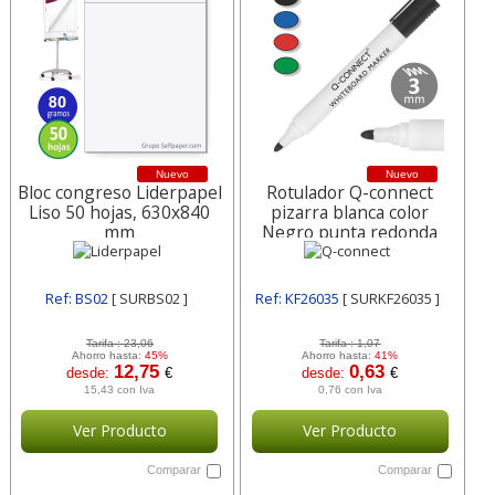
Nuevo
Nuevo
Bloc congreso Liderpapel
Rotulador Q-connect
Liso 50 hojas, 630x840
pizarra blanca color
mm
Negro punta redonda
Ref: BS02
[ SURBS02 ]
Ref: KF26035
[ SURKF26035 ]
Tarifa :
23,06
Tarifa :
1,07
Ahorro hasta:
45%
Ahorro hasta:
41%
12,75
0,63
desde:
€
desde:
€
15,43 con Iva
0,76 con Iva
Ver Producto
Ver Producto
Comparar
Comparar