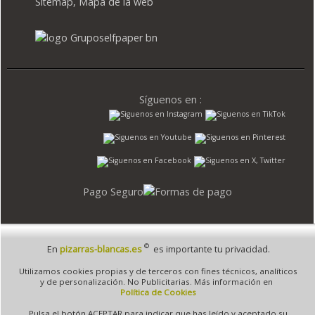
Sitemap, Mapa de la web
Síguenos en :
Pago Seguro
©
En
pizarras-blancas.es
es importante tu privacidad.
© 1995 - 2026 Grupo Selfpaper.
Todos los derechos reservados
Utilizamos cookies propias y de terceros con fines técnicos, analíticos
©pizarras-blancas.es, y las webs de ©gruposelfpaper.org están gestionadas, y son
y de personalización. No Publicitarias. Más información en
propiedad de :
Política de Cookies
Suministros de Oficina Self-Paper, S.L. - C.I.F. B97233654, inscrita en el Registro
Pulsa el botón ACEPTAR para indicar que has leído y aceptado su