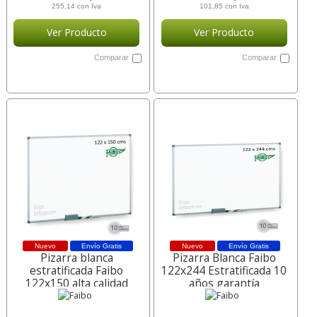
255,14 con Iva
101,85 con Iva
Ver Producto
Ver Producto
Comparar
Comparar
Nuevo
Envío Gratis
Nuevo
Envío Gratis
Pizarra blanca
Pizarra Blanca Faibo
estratificada Faibo
122x244 Estratificada 10
122x150 alta calidad
años garantía