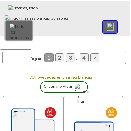
×
Volver
Todo
1
2
3
4
››
Página
...
73
novedades en pizarras blancas
Ordenar o Filtrar