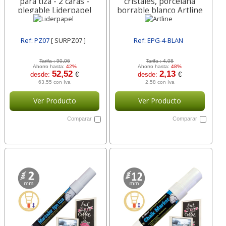
para tiza - 2 caras -
cristales, porcelana
plegable Liderpapel
borrable blanco Artline
Ref: PZ07
[ SURPZ07 ]
Ref: EPG-4-BLAN
[ SUREPG-4-BLAN ]
Tarifa :
90,06
Tarifa :
4,08
Ahorro hasta:
42%
Ahorro hasta:
48%
52,52
2,13
desde:
€
desde:
€
63,55 con Iva
2,58 con Iva
Ver Producto
Ver Producto
Comparar
Comparar