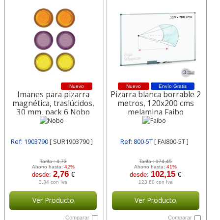
Nuevo
Nuevo
Envío Gratis
Imanes para pizarra
Pizarra blanca borrable 2
magnética, traslúcidos,
metros, 120x200 cms
30 mm, pack 6 Nobo
melamina Faibo
Ref: 1903790
[ SUR1903790 ]
Ref: 800-5T
[ FAI800-5T ]
Tarifa :
4,73
Tarifa :
174,45
Ahorro hasta:
42%
Ahorro hasta:
41%
2,76
102,15
desde:
€
desde:
€
3,34 con Iva
123,60 con Iva
Ver Producto
Ver Producto
Comparar
Comparar