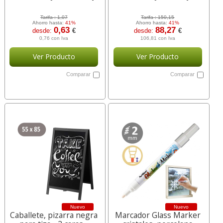
Tarifa :
1,07
Tarifa :
150,15
Ahorro hasta:
41%
Ahorro hasta:
41%
0,63
88,27
desde:
€
desde:
€
0,76 con Iva
106,81 con Iva
Ver Producto
Ver Producto
Comparar
Comparar
Nuevo
Nuevo
Caballete, pizarra negra
Marcador Glass Marker