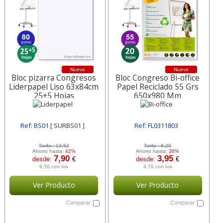
Nuevo
Nuevo
Bloc pizarra Congresos
Bloc Congreso Bi-office
Liderpapel Liso 63x84cm
Papel Reciclado 55 Grs
25+5 Hojas
650x980 Mm
Ref: BS01
[ SURBS01 ]
Ref: FL0311803
[ SURFL0311803 ]
Tarifa :
13,52
Tarifa :
6,20
Ahorro hasta:
42%
Ahorro hasta:
36%
7,90
3,95
desde:
€
desde:
€
9,56 con Iva
4,78 con Iva
Ver Producto
Ver Producto
Comparar
Comparar