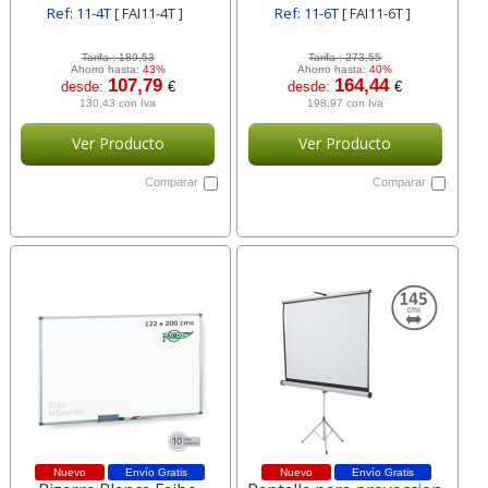
Ref: 11-4T
[ FAI11-4T ]
Ref: 11-6T
[ FAI11-6T ]
Tarifa :
189,53
Tarifa :
273,55
Ahorro hasta:
43%
Ahorro hasta:
40%
107,79
164,44
desde:
€
desde:
€
130,43 con Iva
198,97 con Iva
Ver Producto
Ver Producto
Comparar
Comparar
Nuevo
Envío Gratis
Nuevo
Envío Gratis