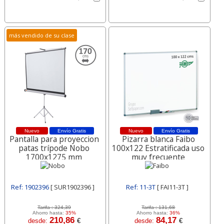
más vendido de su clase
Nuevo
Envío Gratis
Nuevo
Envío Gratis
Pantalla para proyeccion
Pizarra blanca Faibo
patas trípode Nobo
100x122 Estratificada uso
1700x1275 mm
muy frecuente
Ref: 1902396
[ SUR1902396 ]
Ref: 11-3T
[ FAI11-3T ]
Tarifa :
324,39
Tarifa :
131,68
Ahorro hasta:
35%
Ahorro hasta:
36%
210,86
84,17
desde:
€
desde:
€