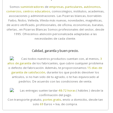
Somos
suministradores
de
empresas, particulares, autónomos,
comercios, centros educativos
, comocolegios, institutos, academias,
asociaciones y administraciones. Las Pizarras blancas, borrables
Faibo, Nobo, Velleda, Vileda más nuevas, novedades, magnéticas,
de acero vitrificado, profesionales, de oficina, economicas, baratas,
ofertas., en Pizarras Blancas Somos profesionales del sector, desde
1995. Ofrecemos atención personalizada adaptadas a las
necesidades de cada cliente.
Calidad, garantía y buen precio.
Casi todos nuestros productos cuentan con, al menos,
3
años de garantía
de los fabricantes, que cubre cualquier problema
o defecto de fabricación. Además, te proporcionamos
15 días de
garantía de satisfacción,
durante los que podrás devolver los
artículos, si no han sido de tu agrado, o te has equivocado al
pedirlos. De acuerdo con las condiciones de venta.
Las entregas suelen tardar
48-72 horas
( hábiles ) desde la
confirmación del pago.
Con transporte gratuito,
portes gratis
, envío a domicilio, desde tan
solo
69
Euros + Iva, de compra.