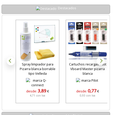
Destacados
Spray limpiador para
Cartuchos recargas Pilot
Pizarra blanca borrable
Vboard Master pizarra
tipo Velleda
blanca
3,89
0,77
desde:
€
desde:
€
4,71 con Iva
0,93 con Iva