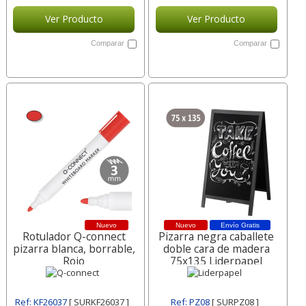
Ver Producto
Ver Producto
Comparar
Comparar
Nuevo
Nuevo
Envío Gratis
Rotulador Q-connect
Pizarra negra caballete
pizarra blanca, borrable,
doble cara de madera
Rojo
75x135 Liderpapel
Ref: KF26037
[ SURKF26037 ]
Ref: PZ08
[ SURPZ08 ]