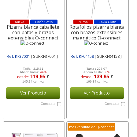
Nuevo
Envío Gratis
Nuevo
Envío Gratis
Pizarra blanca caballete
Rotafolios pizarra blanca
con patas y brazos
con brazos extensibles
extensibles Q-connect
magnético Q-connect
Ref: KF37001
[ SURKF37001 ]
Ref: KF04158
[ SURKF04158 ]
Tarifa :
215,31
Tarifa :
227,07
Ahorro hasta:
44%
Ahorro hasta:
38%
119,95
139,95
desde:
€
desde:
€
145,14 con Iva
169,34 con Iva
Ver Producto
Ver Producto
Comparar
Comparar
más vendido de Q-connect