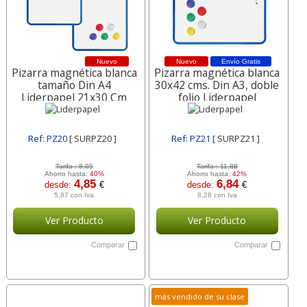
Nuevo
Nuevo
Envío Gratis
Pizarra magnética blanca
Pizarra magnética blanca
tamaño Din A4
30x42 cms. Din A3, doble
Liderpapel 21x30 Cm
folio Liderpapel
Ref: PZ20
[ SURPZ20 ]
Ref: PZ21
[ SURPZ21 ]
Tarifa :
8,05
Tarifa :
11,88
Ahorro hasta:
40%
Ahorro hasta:
42%
4,85
6,84
desde:
€
desde:
€
5,87 con Iva
8,28 con Iva
Ver Producto
Ver Producto
Comparar
Comparar
más vendido de su clase