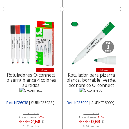
Nuevo
Nuevo
Rotuladores Q-connect
Rotulador para pizarra
pizarra blanca 4 colores
blanca, borrable, verde,
surtidos
económico Q-connect
Ref: KF26038
[ SURKF26038 ]
Ref: KF26009
[ SURKF26009 ]
Tarifa :
4,82
Tarifa :
1,07
Ahorro hasta:
46%
Ahorro hasta:
41%
2,58
0,63
desde:
€
desde:
€
3,12 con Iva
0,76 con Iva