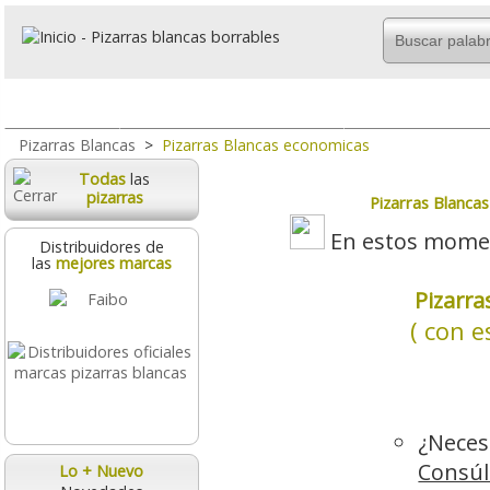
Todo
Marco de aluminio
Pizarras magné
Pizarras Blancas
>
Pizarras Blancas economicas
Todas
las
pizarras
Pizarras Blanca
En estos momen
Distribuidores de
las
mejores marcas
Pizarr
( con e
¿Neces
Consúl
Lo + Nuevo