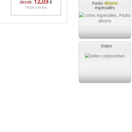
12,03
189,95
desde:
€
desde:
€
Packs
Ahorro
especiales
14,56 con Iva
229,84 con Iva
Video