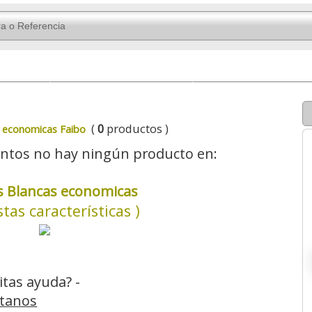
ticas
Caballetes
Accesorios
(
0
productos )
s economicas Faibo
tos no hay ningún producto en:
as Blancas economicas
stas características )
itas ayuda? -
tanos