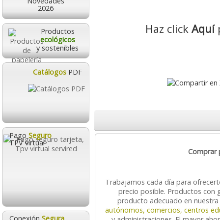
Novedades
2026
Haz click
Aquí
p
Productos
ecológicos
y sostenibles
Catálogos
PDF
Pago
Seguro
TPV virtual
Comprar p
Trabajamos cada día para ofrecer
precio posible. Productos con 
producto adecuado en nuestr
autónomos, comercios, centros ed
Conexión
Segura
y administraciones. El mayor ahor