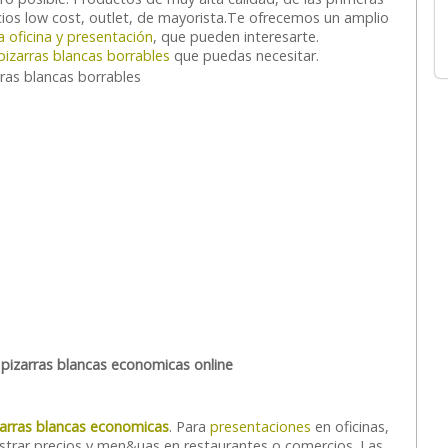
ios low cost, outlet, de mayorista.
Te ofrecemos un amplio
 oficina y presentación
, que pueden interesarte.
pizarras blancas borrables
que puedas necesitar.
pizarras blancas economicas online
arras blancas economicas
. Para
presentaciones
en oficinas,
strar precios y men&uas en restaurantes o comercios. Las