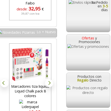
tu Pedido
en
3-5
32,95
4,99
desde:
€
desde:
€
días
39,87 con Iva
6,04 con Iva
Lo + Nuevo
Ofertas
y
Promociones
Productos con
Regalo
Directo
Marcadores tiza liquida
Pizarra blanca para
Liquid Chalk pack 8
musica con
colores
pentagramas 122x150
cms