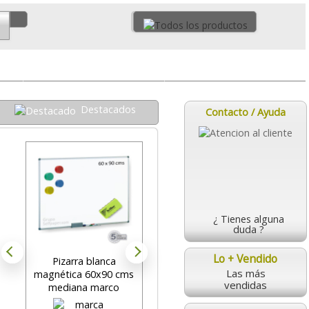
Pizarras Mate
Hogar y estudiantes
Destacados
Contacto / Ayuda
¿ Tienes alguna
duda ?
Lo + Vendido
Pizarra blanca
Pizarra blanca
Pi
Las más
magnética 60x90 cms
magnetica borrable
vendidas
mediana marco
14x36 cms imanes
es
aluminio