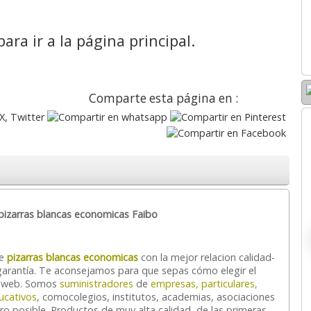
ara ir a la página principal.
Comparte esta página en :
izarras blancas economicas Faibo
te
pizarras blancas economicas
con la mejor relacion calidad-
garantía. Te aconsejamos para que sepas cómo elegir el
a web. Somos
suministradores
de
empresas, particulares,
ucativos
, comocolegios, institutos, academias, asociaciones
ro posible. Productos de muy alta calidad, de las primeras