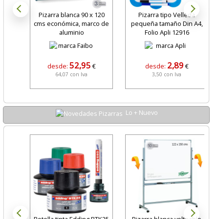
Pizarra blanca 90 x 120
Pizarra tipo Velleda
cms económica, marco de
pequeña tamaño Din A4,
aluminio
Folio Apli 12916
52,95
2,89
desde:
€
desde:
€
64,07 con Iva
3,50 con Iva
Lo + Nuevo