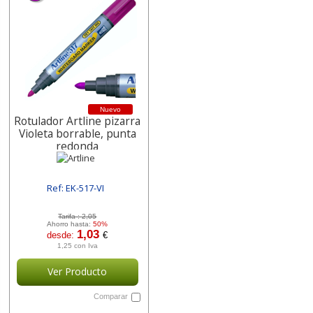
Nuevo
Rotulador Artline pizarra
Violeta borrable, punta
redonda
Ref: EK-517-VI
[ SUREK-517-VI ]
Tarifa :
2,05
Ahorro hasta:
50%
1,03
desde:
€
1,25 con Iva
Ver Producto
Comparar