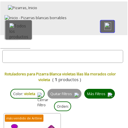
×
Volver
Todo
Rotuladores para Pizarra Blanca violetas lilas lila morados color
(
1
productos )
violeta
Color:
violeta
Quitar Filtros
Más Filtros
Orden:
más vendido de Artline