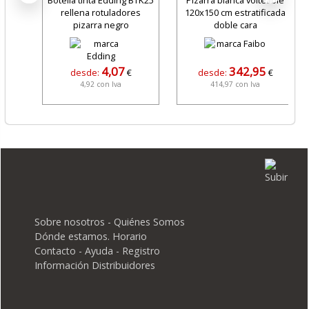
Botella tinta Edding BTK25
Pizarra blanca volteable
rellena rotuladores
120x150 cm estratificada
pizarra negro
doble cara
4,07
342,95
desde:
€
desde:
€
4,92 con Iva
414,97 con Iva
Sobre nosotros - Quiénes Somos
Dónde estamos. Horario
Contacto - Ayuda - Registro
Información Distribuidores