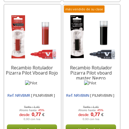
más vendido de su clase
Recambio Rotulador
Recambio Rotulador
Pizarra Pilot Vboard Rojo
Pizarra Pilot vboard
master Negro
Ref: NRVBMR
[ PILNRVBMR ]
Ref: NRVBMN
[ PILNRVBMN ]
Tarifa :
1,41
Tarifa :
1,41
Ahorro hasta:
45%
Ahorro hasta:
45%
0,77
0,77
desde:
€
desde:
€
0,93 con Iva
0,93 con Iva