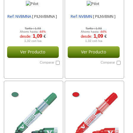
Ref: NVBMNA
[ PILNVBMNA ]
Ref: NVBMN
[ PILNVBMN ]
Tarifa :
1,93
Tarifa :
1,93
Ahorro hasta:
44%
Ahorro hasta:
44%
1,09
1,09
desde:
€
desde:
€
1,32 con Iva
1,32 con Iva
Ver Producto
Ver Producto
Comparar
Comparar