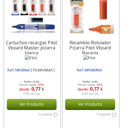
Cartuchos recargas Pilot
Recambio Rotulador
Vboard Master pizarra
Pizarra Pilot Vboard
blanca
Naranja
Ref: NRVBMA
[ PILNRVBMA ]
Ref: NRVBMNA
[ PILNRVBMNA ]
Tarifa :
1,41
Tarifa :
1,41
Ahorro hasta:
45%
Ahorro hasta:
45%
0,77
0,77
desde:
€
desde:
€
0,93 con Iva
0,93 con Iva
Ver Producto
Ver Producto
Comparar
Comparar