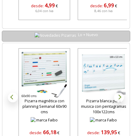
4,99
6,99
desde:
€
desde:
€
6,04 con Iva
8,46 con Iva
Lo + Nuevo
Pizarra magnética con
Pizarra blanca para
planning Semanal 60x90
musica con pentagramas
cms
100x122cms
66,18
139,95
desde:
€
desde:
€