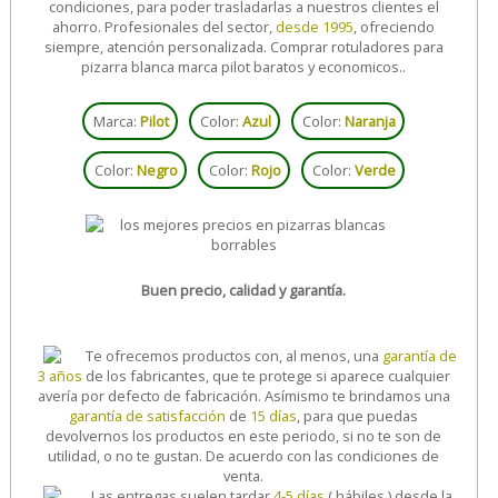
condiciones, para poder trasladarlas a nuestros clientes el
ahorro. Profesionales del sector,
desde 1995
, ofreciendo
siempre, atención personalizada. Comprar rotuladores para
pizarra blanca marca pilot baratos y economicos..
Marca:
Pilot
Color:
Azul
Color:
Naranja
Color:
Negro
Color:
Rojo
Color:
Verde
Buen precio, calidad y garantía.
Te ofrecemos productos con, al menos, una
garantía de
3 años
de los fabricantes, que te protege si aparece cualquier
avería por defecto de fabricación. Asímismo te brindamos una
garantía de satisfacción
de
15 días
, para que puedas
devolvernos los productos en este periodo, si no te son de
utilidad, o no te gustan. De acuerdo con las condiciones de
venta.
Las entregas suelen tardar
4-5 días
( hábiles ) desde la