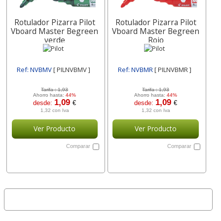
Rotulador Pizarra Pilot
Rotulador Pizarra Pilot
Vboard Master Begreen
Vboard Master Begreen
verde
Rojo
Ref: NVBMV
[ PILNVBMV ]
Ref: NVBMR
[ PILNVBMR ]
Tarifa :
1,93
Tarifa :
1,93
Ahorro hasta:
44%
Ahorro hasta:
44%
1,09
1,09
desde:
€
desde:
€
1,32 con Iva
1,32 con Iva
Ver Producto
Ver Producto
Comparar
Comparar