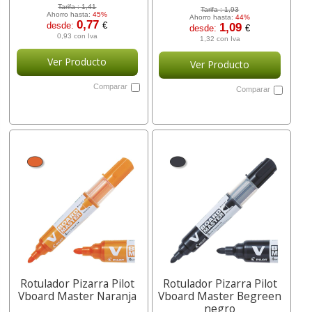
Tarifa :
1,41
Tarifa :
1,93
Ahorro hasta:
45%
Ahorro hasta:
44%
0,77
desde:
€
1,09
desde:
€
0,93 con Iva
1,32 con Iva
Ver Producto
Ver Producto
Comparar
Comparar
Rotulador Pizarra Pilot
Rotulador Pizarra Pilot
Vboard Master Naranja
Vboard Master Begreen
negro