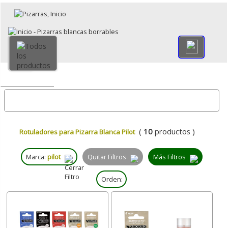
×
Volver
Todo
(
10
productos )
Rotuladores para Pizarra Blanca Pilot
Marca:
pilot
Quitar Filtros
Más Filtros
Orden: