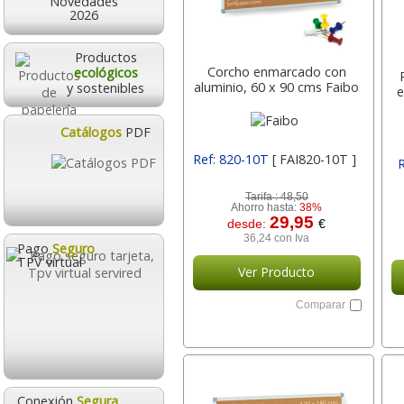
Novedades
2026
Productos
Corcho enmarcado con
ecológicos
aluminio, 60 x 90 cms Faibo
y sostenibles
e
Catálogos
PDF
Ref: 820-10T
[ FAI820-10T ]
Tarifa :
48,50
Ahorro hasta:
38%
29,95
desde:
€
36,24 con Iva
Pago
Seguro
TPV virtual
Ver Producto
Comparar
Conexión
Segura