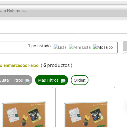
ticas
Caballetes
Accesorios
Tipo Listado
(
6
productos )
ho enmarcados Faibo
Quitar Filtros
Más Filtros
Orden: