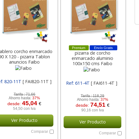
Premium
Envío Gratis
ablero corcho enmarcado
pizarra de corcho
90 X 120 - pizarra Tablon
enmarcado aluminio
anuncios Faibo
100x150 cms Faibo
f: 820-11T
[ FAI820-11T ]
Ref: 611-4T
[ FAI611-4T ]
Tarifa :
71,66
Tarifa :
118,29
Ahorro hasta:
37%
Ahorro hasta:
37%
45,04
desde:
€
74,51
desde:
€
54,50 con Iva
90,16 con Iva
Ver Producto
Ver Producto
Comparar
Comparar