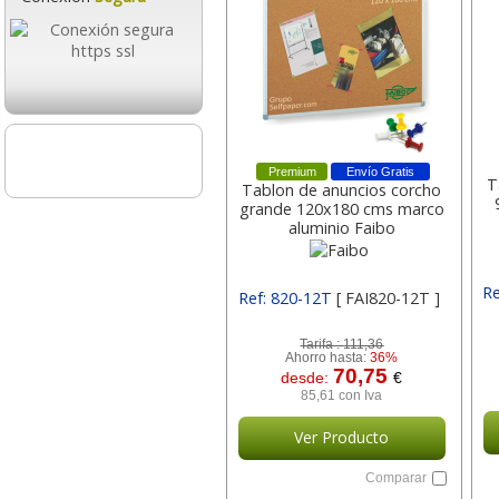
Premium
Envío Gratis
T
Tablon de anuncios corcho
grande 120x180 cms marco
aluminio Faibo
Re
Ref: 820-12T
[ FAI820-12T ]
Tarifa :
111,36
Ahorro hasta:
36%
70,75
desde:
€
85,61 con Iva
Ver Producto
Comparar