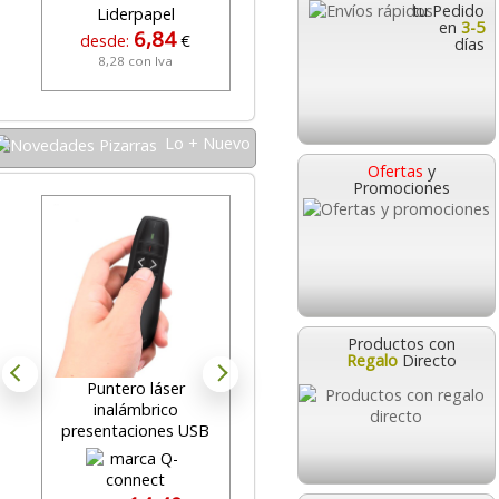
tu Pedido
en
3-5
6,84
342,95
desde:
€
desde:
€
días
8,28 con Iva
414,97 con Iva
Lo + Nuevo
Ofertas
y
Promociones
Productos con
Regalo
Directo
Puntero láser
Borrador con imán para
P
inalámbrico
pizarra blanca + 2
presentaciones USB
rotuladores