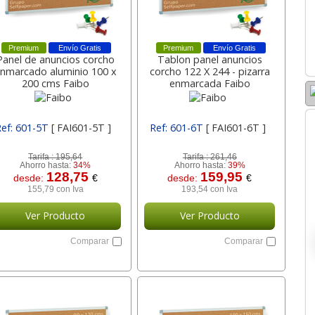
Premium
Envío Gratis
Premium
Envío Gratis
Panel de anuncios corcho
Tablon panel anuncios
nmarcado aluminio 100 x
corcho 122 X 244 - pizarra
200 cms Faibo
enmarcada Faibo
Ref: 601-5T
[ FAI601-5T ]
Ref: 601-6T
[ FAI601-6T ]
Tarifa :
195,64
Tarifa :
261,46
Ahorro hasta:
34%
Ahorro hasta:
39%
128,75
159,95
desde:
€
desde:
€
155,79 con Iva
193,54 con Iva
Ver Producto
Ver Producto
Comparar
Comparar