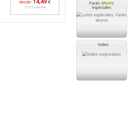
14,49
2,07
desde:
€
desde:
€
Packs
Ahorro
especiales
17,53 con Iva
2,50 con Iva
Video