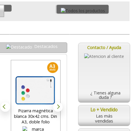
Pizarras Mate
Hogar y estudiantes
Destacados
Contacto / Ayuda
¿ Tienes alguna
duda ?
Lo + Vendido
Pizarra magnética
Pizarra blanca volteable
Las más
blanca 30x42 cms. Din
120x150 cm
m
vendidas
A3, doble folio
estratificada doble cara