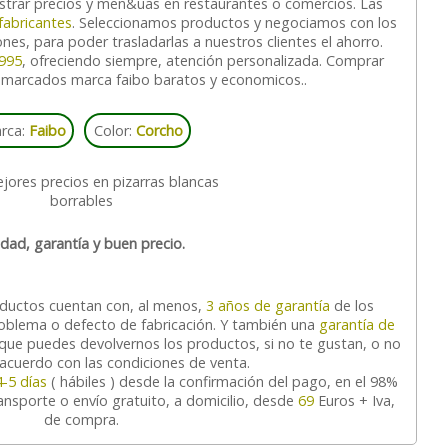
strar precios y men&uas en restaurantes o comercios. Las
fabricantes
. Seleccionamos productos y negociamos con los
nes, para poder trasladarlas a nuestros clientes el ahorro.
995
, ofreciendo siempre, atención personalizada. Comprar
nmarcados marca faibo baratos y economicos..
rca:
Faibo
Color:
Corcho
idad, garantía y buen precio.
oductos cuentan con, al menos,
3 años de garantía
de los
roblema o defecto de fabricación. Y también una
garantía de
s que puedes devolvernos los productos, si no te gustan, o no
 acuerdo con las condiciones de venta.
4-5 días
( hábiles ) desde la confirmación del pago, en el 98%
ransporte o envío gratuito, a domicilio, desde
69
Euros + Iva,
de compra.