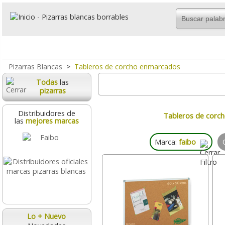
Todo
Marco de aluminio
Pizarras magné
Pizarras Blancas
>
Tableros de corcho enmarcados
Todas
las
pizarras
Distribuidores de
Tableros de corc
las
mejores marcas
Marca:
faibo
Lo + Nuevo